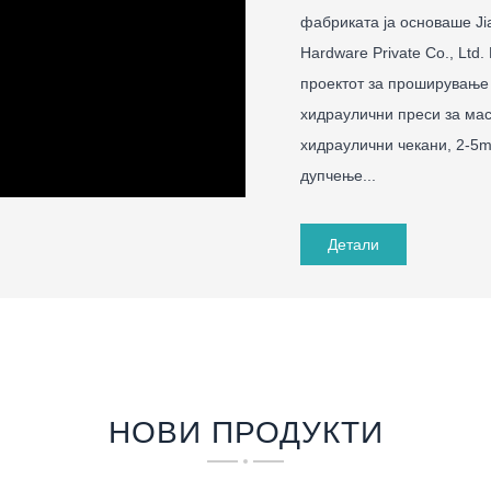
фабриката ја основаше Jia
Hardware Private Co., Ltd
проектот за проширување
хидраулични преси за масл
хидраулични чекани, 2-5m
дупчење...
Детали
НОВИ ПРОДУКТИ