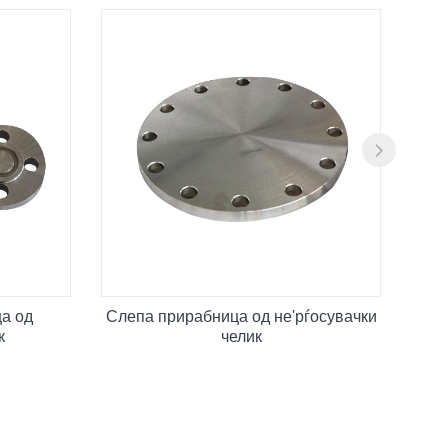
а од
Слепа прирабница од не'рѓосувачки
При
к
челик
п