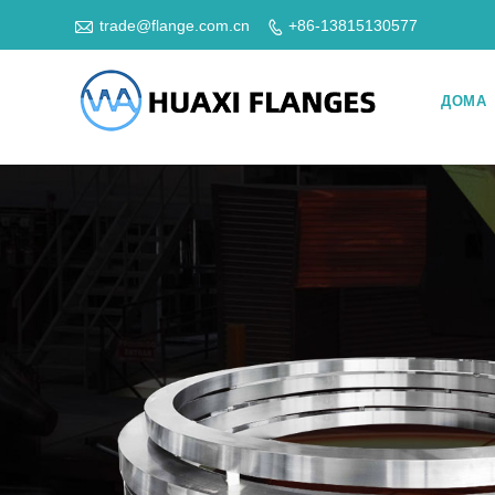

trade@flange.com.cn
+86-13815130577

ДОМА