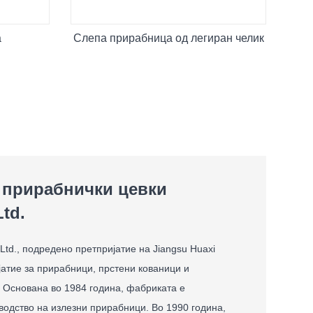
а
Слепа прирабница од легиран челик
i прирабнички цевки
td.
, Ltd., подредено претпријатие на Jiangsu Huaxi
ијатие за прирабници, прстени кованици и
. Основана во 1984 година, фабриката е
водство на излезни прирабници. Во 1990 година,