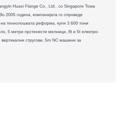
ngyin Huaxi Flange Co., Ltd.. со Singapore Towa
. Во 2005 година, компанијата го спроведе
 на технолошката реформа, купи 3.600 тони
о, 5 метри прстенести мелници, 8t и 5t електро-
 вертикални стругови, 5m NC машини за