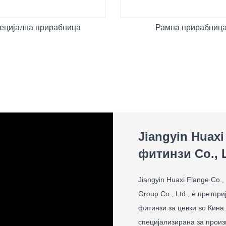
ецијална прирабница
Рамна прирабниц
Jiangyin Huax
фитинзи Co., L
Jiangyin Huaxi Flange Co.
Group Co., Ltd., е претпр
фитинзи за цевки во Кина
специјализирана за произ