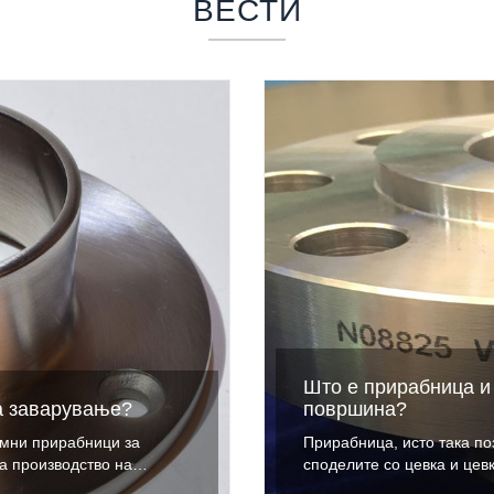
ВЕСТИ
Што е прирабница и 
а заварување?
површина?
амни прирабници за
Прирабница, исто така по
а производство на
споделите со цевка и цев
Начинот на употреба е да