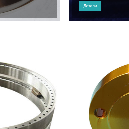
опрема соодветно на при
Детали