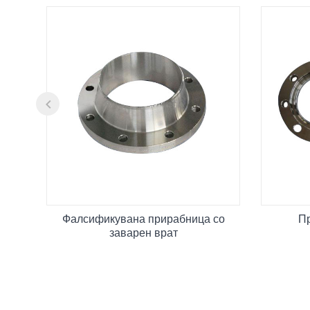
Фалсификувана прирабница со
П
заварен врат