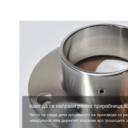
Како да се направи рамна прирабница з
Често се гледа дека купувањето на производи со р
заварување има директно влијание врз трошоците з
производите на производителот