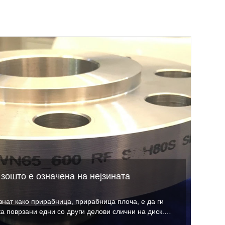
зошто е означена на нејзината
знат како прирабница, прирабница плоча, е да ги
ка поврзани едни со други делови слични на диск.
 се фиксираат две цевки, фитинзи за цевки или