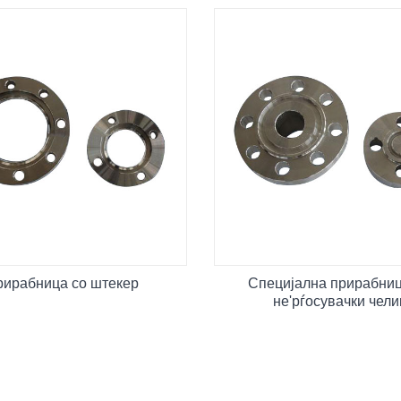
рирабница со штекер
Специјална прирабниц
не'рѓосувачки чели